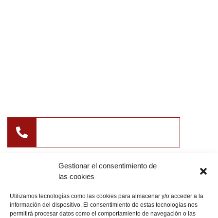
Legales
Aviso legal
Accesibilidad
Cookies
Consulta sin compromiso
+34 954 53 60 38
Gestionar el consentimiento de
administracion@bufetesalmeron.com
las cookies
+34 673 32 22 25
Utilizamos tecnologías como las cookies para almacenar y/o acceder a la
información del dispositivo. El consentimiento de estas tecnologías nos
permitirá procesar datos como el comportamiento de navegación o las